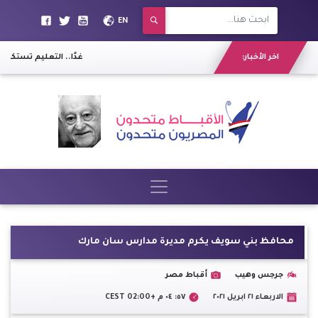
EN
اخر الأخبار:
غدًا.. التعليم تستكمل اخ
محافظ بني سويف يكرم مديرة مدارس سان مارك
جرجس وهيب
أقباط مصر
الاربعاء ٢١ ابريل ٢٠٢١
٥٧: ٠٤ م +02:00 CEST