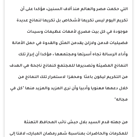
التي حكمت مصر والعالم منذ آلاف السنين، مؤكدا على أن
تكريم اليوم ليس تكريما لأشخاص بل تكريما لنماذج عديدة
موجودة في كل بيت مصري لأمهات عظيمات وسيدات
فضيليات قدمن ولازلن يقدمن المثل والقدوة في حمل الأمانة
وأداء الرسالة تجاه أسرتها ومجتمعها ، مؤكدا أن إبراز تلك
النماذج المضيئة وتصديرها للمجتمع كنماذج ناجحة هي الهدف
من التكريم ليكون باعثا ومحفزا لاستمرار تلك النماذج من
خلال دعمها معنويا وأدبيا وأن نرى المزيد والمزيد منها "كل في
مجاله"
من جهته قدم السيد بلال حبش نائب المحافظ التهنئة
للمكرمات والحاضرات بمناسبة شهر رمضان المبارك، لافتا إلى