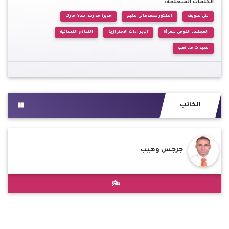
الكلمات المتعلقة:
بني سويف
الدكتور محمد هاني غنيم
مديرة مدارس سان مارك
المجلس القومي للمرأة
الإجراءات الاحترازية
النماذج النسائية
سيدات من ذهب
الكاتب
جرجس وهيب