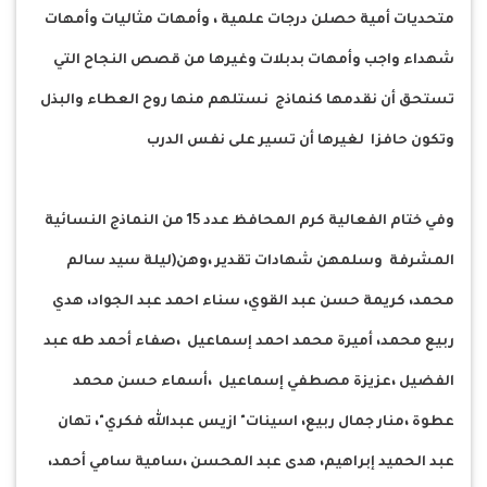
متحديات أمية حصلن درجات علمية ، وأمهات مثاليات وأمهات
شهداء واجب وأمهات بدبلات وغيرها من قصص النجاح التي
تستحق أن نقدمها كنماذج نستلهم منها روح العطاء والبذل
وتكون حافزا لغيرها أن تسير على نفس الدرب
وفي ختام الفعالية كرم المحافظ عدد 15 من النماذج النسائية
المشرفة وسلمهن شهادات تقدير ،وهن(ليلة سيد سالم
محمد، كريمة حسن عبد القوي، سناء احمد عبد الجواد، هدي
ربيع محمد، أميرة محمد احمد إسماعيل ،صفاء أحمد طه عبد
الفضيل ،عزيزة مصطفي إسماعيل ،أسماء حسن محمد
عطوة ،منار جمال ربيع، اسينات" ازيس عبدالله فكري"، تهان
عبد الحميد إبراهيم، هدى عبد المحسن ،سامية سامي أحمد،