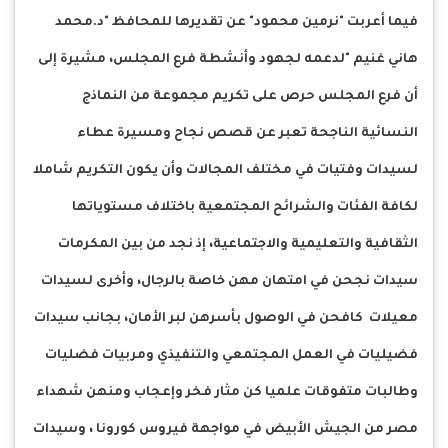
فيما أعربت "نرمين محمود" عن تقديرها للمحافظ "د.محمد
هاني غنيم "لدعمه لجهود وأنشطة فرع المجلس، مشيرة إلى
أن فرع المجلس حرص على تكريم مجموعة من النماذج
النسائية الناجحة تعبر عن قصص نجاح ومسيرة عطاء
لسيدات وفتيات في مختلف المجالات وأن يكون التكريم شاملا
لكافة الفئات والشرائح المجتمعية باختلاف مستوياتها
الثقافية والتعليمية والاجتماعية، إذ نجد من بين المكرمات
سيدات نجحن في امتهان مهن خاصة بالرجال، وأخرى لسيدات
معيلات كافحن في الوصول بأسرهن لبر الأمان، بجانب سيدات
فضيليات في العمل المجتمعي والتنفيذي ومربيات فضليات
وطالبات متفوقات علميا كن مثار فخر وإعجاب ومنهن شهداء
مصر من الجيش الأبيض في مواجهة فيروس كورونا ، وسيدات