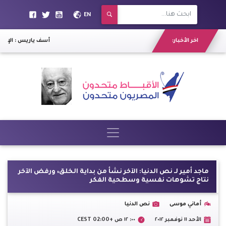
EN
اخر الأخبار:
أسف ياريس : الإخوان
ماجد أمير لـ نص الدنيا: الآخر نشأ من بداية الخلق، ورفض الآخر
نتاج تشوهات نفسية وسطحية الفكر
أماني موسى
نص الدنيا
الأحد ١١ نوفمبر ٢٠١٢
٠٠: ١٢ ص +02:00 CEST