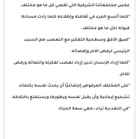
عكس مجتمعاتنا الشرقية التي تقصي كل ما هو مختلف.
*كلما أتسع المرء في ثقافته وإطلاعه كلما زادت مساحة
قبوله لكل ما هو مختلف.
*ضيق الأفق وسطحية التفكير مع التعصب هم السبب
الرئيسي لرفض الآخر وإقصائه.
*كلما إزداد الإنسان تدين إزداد تعصب لفكرته وانتمائه ورفض
للآخر.
*على المختلف المرفوض إجتماعيًا أن يحدث نفسه بكلمات
تشجيع إيجابية وأن يقبل نفسه ويطورها ويستمتع باختلافه.
*في التعددية ثراء ، فهي سمة الحياة.