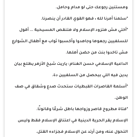
ومستنين رجوعك حتى لو مدام وحامل.
*سلمنا أمرنا لله ، فهو القوي القادر أن ينصرنا.
*أختي مش هتزود الإسلام ولا هتنقص المسيحية ... أقول
للسلفيين رجعوها وجاهدوا وأكسبوا ثواب مع أطفال الشوارع
مش تاخدوا بنت من حضن أهلها.
الداعية الإسلامي حسن الغنام: ياريت شيخ الأزهر يطلع بيان
يدين فيه اللي بيحصل من السلفيين دة.
*أسلمة القاصرات القبطيات ستحدث صدع وشقاق في صف
الوطن.
*فتاة مطروح قاصر وزواجها باطل شرعًا وقانونًا.
الإسلام يقر الحرية الدينية في اعتناق الإسلام فقط وليس
التحول عنه، ومن أرتد عن الإسلام فجزاءه القتل.