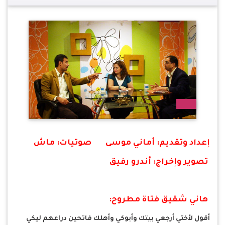
إعداد وتقديم: أماني موسى صوتيات: ماش
تصوير وإخراج: أندرو رفيق
هاني شقيق فتاة مطروح:
أقول لأختي أرجعي بيتك وأبوكي وأهلك فاتحين دراعهم ليكي