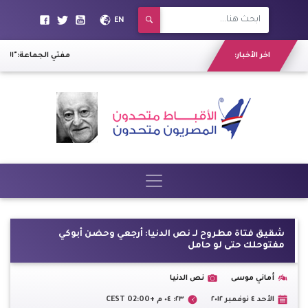
EN
اخر الأخبار:
مفتي الجماعة:"الليبر
شقيق فتاة مطروح لـ نص الدنيا: أرجعي وحضن أبوكي
مفتوحلك حتى لو حامل
أماني موسى
نص الدنيا
الأحد ٤ نوفمبر ٢٠١٢
٢٣: ٠٤ م +02:00 CEST