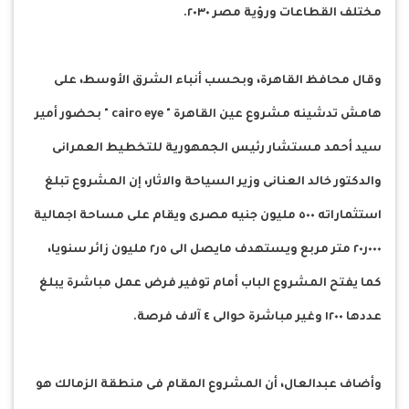
مختلف القطاعات ورؤية مصر ٢٠٣٠.
وقال محافظ القاهرة، وبحسب أنباء الشرق الأوسط، على
هامش تدشينه مشروع عين القاهرة " cairo eye " بحضور أمير
سيد أحمد مستشار رئيس الجمهورية للتخطيط العمرانى
والدكتور خالد العنانى وزير السياحة والاثار، إن المشروع تبلغ
استثماراته ٥٠٠ مليون جنيه مصرى ويقام على مساحة اجمالية
٠٠٠ر٢٠ متر مربع ويستهدف مايصل الى ٥ر٢ مليون زائر سنويا،
كما يفتح المشروع الباب أمام توفير فرض عمل مباشرة يبلغ
عددها ١٢٠٠ وغير مباشرة حوالى ٤ آلاف فرصة.
وأضاف عبدالعال، أن المشروع المقام فى منطقة الزمالك هو