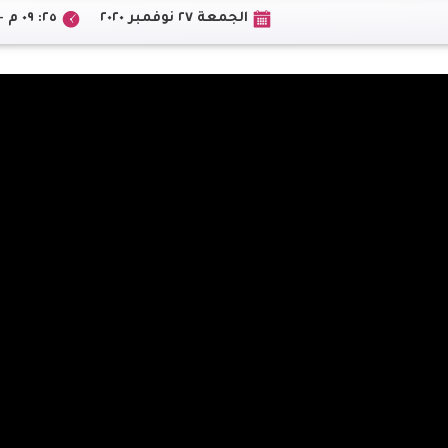
الجمعة ٢٧ نوفمبر ٢٠٢٠
٢٥: ٠٩ م +02:00 CEST