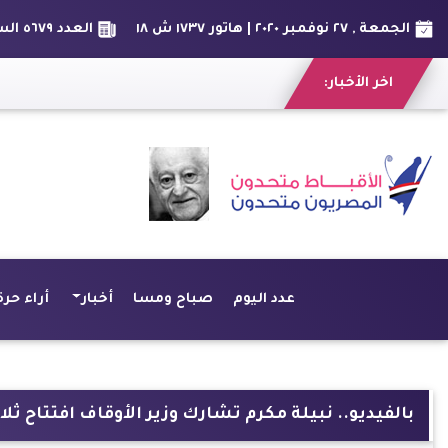
الجمعة , ٢٧ نوفمبر ٢٠٢٠ | هاتور ١٧٣٧ ش ١٨
العدد ٥٦٧٩ السنة السادس عشر
اخر الأخبار:
عدد اليوم
صباح ومسا
أخبار
أراء حرة
بالفيديو.. نبيلة مكرم تشارك وزير الأوقاف افتتاح 