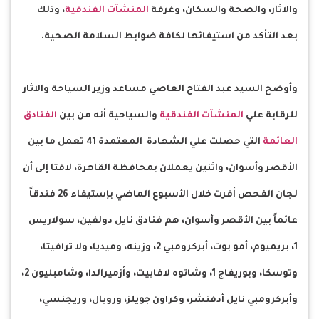
والآثار، والصحة والسكان، وغرفة
المنشآت الفندقية
، وذلك
بعد التأكد من استيفائها لكافة ضوابط السلامة الصحية.
وأوضح السيد عبد الفتاح العاصي مساعد وزير السياحة والآثار
للرقابة علي
المنشآت الفندقية
والسياحية أنه من بين
الفنادق
العائمة
التي حصلت علي الشهادة المعتمدة 41 تعمل ما بين
الأقصر وأسوان، واثنين يعملان بمحافظة القاهرة، لافتا إلى أن
لجان الفحص أقرت خلال الأسبوع الماضي بإستيفاء 26 فندقاً
عائماً بين الأقصر وأسوان، هم فنادق نايل دولفين، سولاريس
1، بريميوم، أمو بوت، أبركرومبي 2، وزينه، وميديا، ولا ترافيتا،
وتوسكا، وبوريفاج 1، وشاتوه لافاييت، وأزميرالدا، وشامبليون 2،
وأبركرومبي نايل أدفنشر، وكراون جويلز، ورويال، وريجنسي،