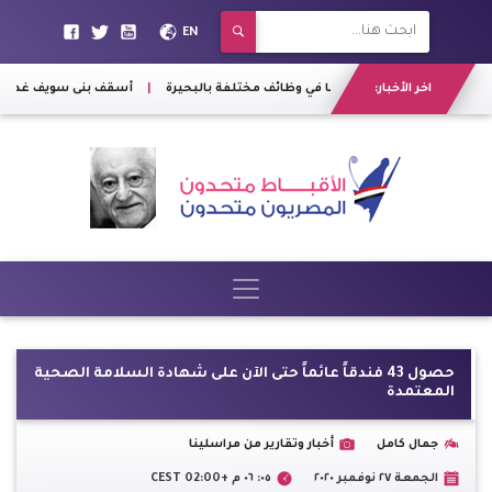
EN
عاملة: تعيين 1187 شابا في وظائف مختلفة بالبحيرة
اخر الأخبار:
|
أسقف بنى سويف غدا د
حصول 43 فندقاً عائماً حتى الآن على شهادة السلامة الصحية
المعتمدة
جمال كامل
أخبار وتقارير من مراسلينا
الجمعة ٢٧ نوفمبر ٢٠٢٠
٠٥: ٠٦ م +02:00 CEST