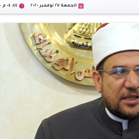
الجمعة ٢٧ نوفمبر ٢٠٢٠
٤٤: ٠٤ م +02:00 CEST