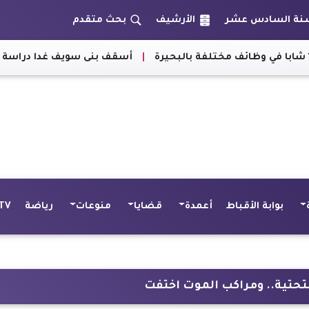
الأرشيف
بحث متقدم
|
أسقف بنى سويف غدا دراسة موقف 
بوابة الأقباط
أعمدة
قضايا
منوعات
رياضة
TV
التحتية.. ومراكب الموت اختفت