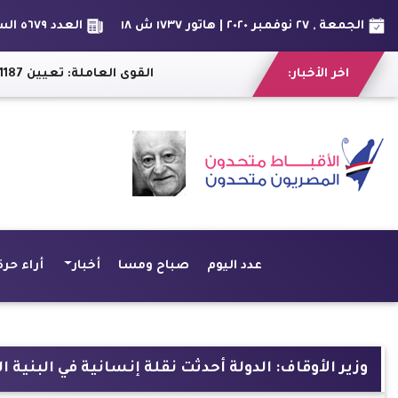
الجمعة , ٢٧ نوفمبر ٢٠٢٠ | هاتور ١٧٣٧ ش ١٨
العدد ٥٦٧٩ السنة السادس عشر
اخر الأخبار:
القوى العاملة: تعيين 1187 شابا في وظائف مختلفة بالبحيرة
عدد اليوم
صباح ومسا
أخبار
أراء حرة
وزير الأوقاف: الدولة أحدثت نقلة إنسانية في البنية 