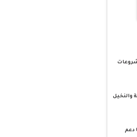
مشروعات
 والنخيل
 دعم