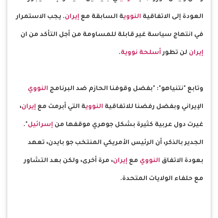
العودة إلى الاتفاقية
النووي
ة السابقة مع
إيران
. يجب الاستمرار
في انتهاج سياسة غير قابلة للمساومة من أجل التأكد من ان
إيران
لن تطور
أسلحة نووية
.
وتابع "نتنياهو": "بفضل وقوفنا الحازم ضد البرنامج
النووي
الإيراني وبفضل رفضنا للاتفاقية
النووي
ة التي أبرمت مع
إيران
،
غيرت دول عربية كثيرة بشكل جوهري موقفها من
إسرائيل
".
الجدير بالذكر، أن الرئيس الأمريكي المنتخب جو بايدن، تعهد
بعودة الاتفاق
النووي
مع
إيران
، مرة أخرى، ولكن بعد التشاور
مع حلفاء الولايات المتحدة.