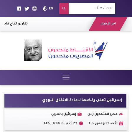
EN
اخر الأخبار:
تقارير: لقاح فايزر
إسرائيل تعلن رفضها لإعادة الاتفاق النووي
محرر المتحدون ن.ى
إسرائيل بالعربي
الأحد ٢٢ نوفمبر ٢٠٢٠
٣٥: ٠٦ م +02:00 CEST