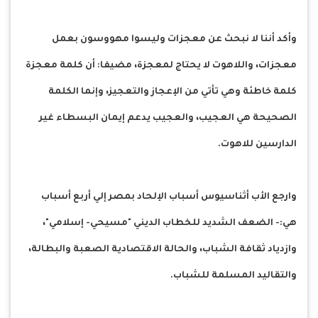
وأكد أننا لا نبحث عن معجزات وليسوا مهووسون بعمل
معجزات، واللاهوت لا يحتاج لمعجزة، مضيفا: أن كلمة معجزة
كلمة خاطئة وهي تأتي من الإعجاز والتعجيز، وإنما الكلمة
الصحيحة هي العجيب، والعجيب يدعم إيمان البسطاء غير
الدارسين للاهوت.
وارجع الأب أثناسيوس أسباب الإلحاد بمصر إلي أربع أسباب
هي:- الضعف الشديد للخطاب الديني "مسيحي- إسلامي"،
وازدياد ثقافة الشباب، والحالة الاقتصادية الصعبة والبطالة،
والتقاليد المسلمة للشباب.