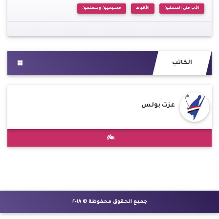
الأب متى المسكين
الأقباط
مسيحيين ومسلمين
الكاتب
عزت بولس
جميع الحقوق محفوظة © ٢٠١٨