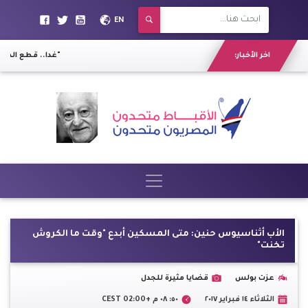
EN
اخر الأخبار:
وزير المالية الأسبق ينتقد دمج "الاستثمار" و"التعاون الدولي"
غدا.. قطع المياه 
الأب أثناسيوس حنين: متى المسكين أبدع "وقت ما الكروش
تخنت"
عزت بولس
قضايا مثيرة للجدل
الثلاثاء ١٤ فبراير ٢٠١٧
٥٠: ٠٨ م +02:00 CEST