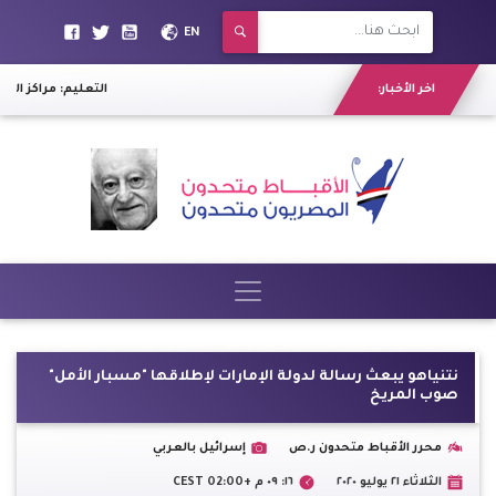
EN
اخر الأخبار:
التعليم: مراكز الد
نتنياهو يبعث رسالة لدولة الإمارات لإطلاقها "مسبار الأمل"
صوب المريخ
محرر الأقباط متحدون ر.ص
إسرائيل بالعربي
الثلاثاء ٢١ يوليو ٢٠٢٠
١٦: ٠٩ م +02:00 CEST