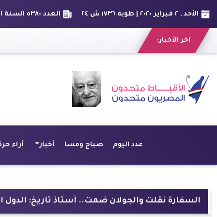
الأحد , ٢ فبراير ٢٠٢٠ | طوبه ١٧٣٦ ش ٢٤
العدد ٥٣٨٠ السنة الخامسة عشر
اخر الأخبار:
عدد اليوم
صباح ومسا
أخبار
أراء حرة
السفارة نقلت والجولان ضمت.. أستاذ تاريخ: الدول ا