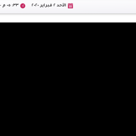
الأحد ٢ فبراير ٢٠٢٠
٣٣: ٠٥ م +02:00 CEST