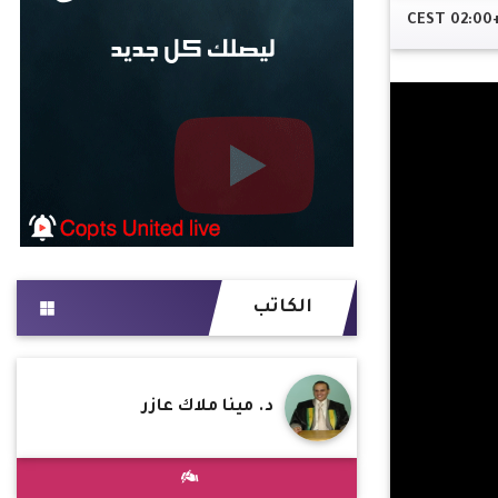
الكاتب
د. مينا ملاك عازر