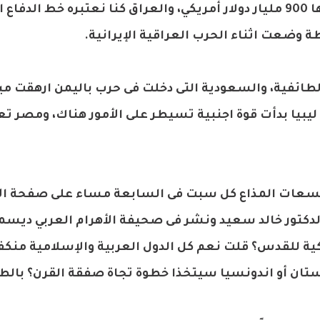
وأضاف: لو نظرنا لسوريا تمزقت وتحتاج لإعادة إعمارها 900 مليار دولار أمريكي، والعراق كنا نعتبره خط 
 وضعت اثناء الحرب العراقية الإيرانية.
ائفية، والسعودية التى دخلت فى حرب باليمن ارهقت ميز
ليبيا بدأت قوة اجنبية تسيطر على الأمور هناك، ومصر تع
ج لسعات المذاع كل سبت فى السابعة مساء على صفحة ال
ية للقدس؟ قلت نعم كل الدول العربية والإسلامية منكف
اكستان أو اندونسيا سيتخذا خطوة تجاة صفقة القرن؟ بالطب