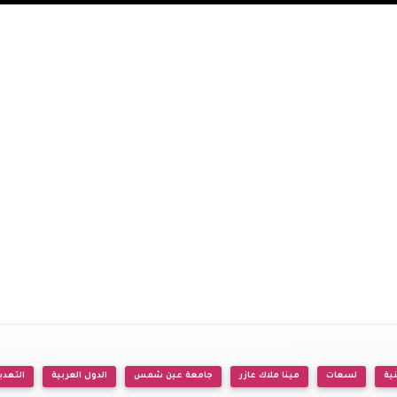
ية
لسعات
مينا ملاك عازر
جامعة عين شمس
الدول العربية
التهديد