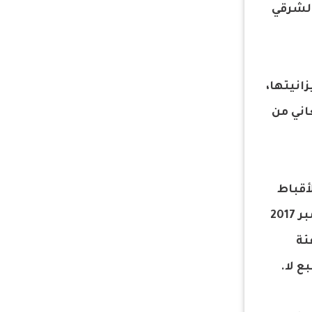
الدفاع الشرقي
انيتها،
اني من
أقباط
متحدون على فيسبوك، انه ذكر عن حوار دار بينه وبين الدكتور خالد سعيد ونشر فى صحيفة الأهرام العربي ديسمبر 2017
ئة
ع لا.