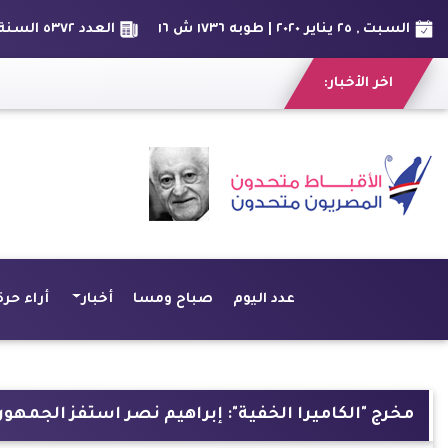
السبت , ٢٥ يناير ٢٠٢٠ | طوبه ١٧٣٦ ش ١٦
العدد ٥٣٧٢ السنة الخامسة عشر
اخر الأخبار:
عدد اليوم
صباح ومسا
أخبار
أراء حرة
مخرج "الكاميرا الخفية": إبراهيم نصر استفز الجمهور 11 سنة وتحمل الضرب لإسعاد المشاهدي