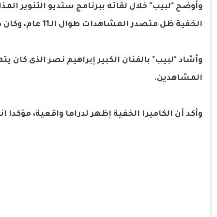
وأوضح "لبيب" خلال لقائه ببرنامج ستديو التنوير الم
الخفية ظل متصدر المشاهدات طوال الـ11 عام، وكان طلبه أن يتم اخذ موافقة الضيف بإذاعة الحلقة أم لا.
وأشاد "لبيب" بالفنان الكبير إبراهيم نصر الذى كان
المشاهدين.
وأكد أن الكاميرا الخفية إظهر لدراما واقعية، مؤكدا ان