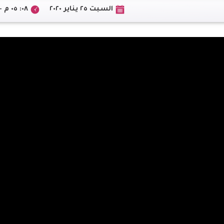
السبت ٢٥ يناير ٢٠٢٠
٠٨: ٠٥ م +02:00 CEST