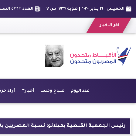
الخميس , ١٦ يناير ٢٠٢٠ | طوبه ١٧٣٦ ش ٧
العدد ٥٣٦٣ السنة الخامسة عشر
اخر الأخبار:
عدد اليوم
صباح ومسا
أخبار
أراء حرة
رئيس الجمعية القبطية بميلانو: نسبة المصريين بالسجون الإ