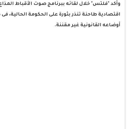
وأكد "فلتس" خلال لقائه ببرنامج صوت الأقباط المذا
اقتصادية طاحنة تنذر بثورة على الحكومة الحالية، 
أوضاعه القانونية غير مقننة.