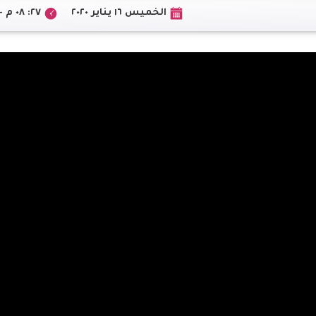
الخميس ١٦ يناير ٢٠٢٠
٢٧: ٠٨ م +02:00 CEST