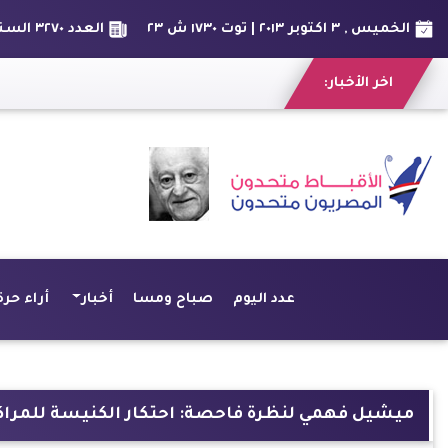
الخميس , ٣ اكتوبر ٢٠١٣ | توت ١٧٣٠ ش ٢٣
العدد ٣٢٧٠ السنة التاسعه
اخر الأخبار:
عدد اليوم
صباح ومسا
أخبار
أراء حرة
ميشيل فهمي لنظرة فاحصة: احتكار الكنيسة للمراكز 