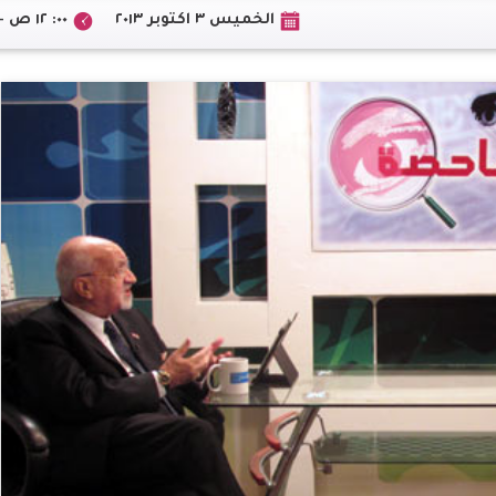
الخميس ٣ اكتوبر ٢٠١٣
٠٠: ١٢ ص +02:00 CEST