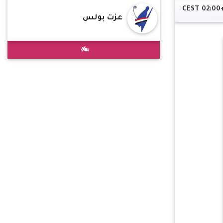
عزت بولس