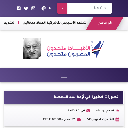
EN
اخر الأخبار:
غدا .. الأنبا يؤانس يترأس اجتماعه الأسبوعي بكاتدرائية الملاك ميخائيل
|
تشريعية الن
تطورات خطيرة في أزمة سد النهضة
نعيم يوسف
في 90 ثانية
الاثنين ٧ اكتوبر ٢٠١٩
٣٦: ٠٥ م +02:00 CEST