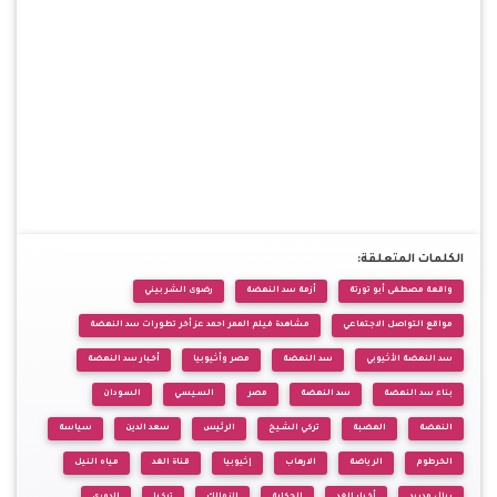
الكلمات المتعلقة:
واقعة مصطفى أبو تورتة
أزمة سد النهضة
رضوى الشربيني
مواقع التواصل الاجتماعي
مشاهدة فيلم الممر احمد عزأخر تطورات سد النهضة
سد النهضة الأثيوبي
سد النهضة
مصر وأثيوبيا
أخبار سد النهضة
بناء سد النهضة
سد النهضة
مصر
السيسي
السودان
النهضة
الهضبة
تركي الشيخ
الرئيس
سعد الدين
سياسة
الخرطوم
الرياضة
الارهاب
إثيوبيا
قناة الغد
مياه النيل
ريال مدريد
أخبار الغد
الحكاية
الزمالك
تركيا
الدوري