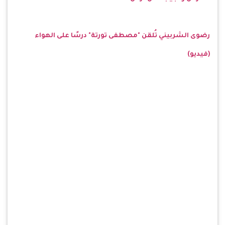
رضوى الشربيني تُلقن "مصطفى تورتة" درسًا على الهواء
(فيديو)