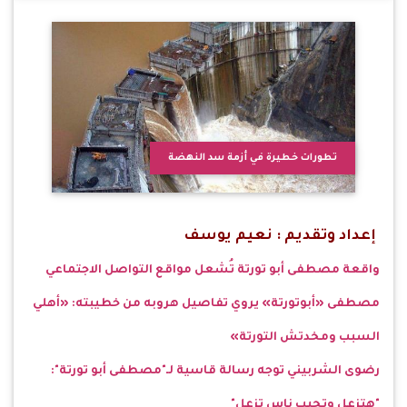
تطورات خطيرة في أزمة سد النهضة
إعداد وتقديم : نعيم يوسف
واقعة مصطفى أبو تورتة تُشعل مواقع التواصل الاجتماعي
مصطفى «أبوتورتة» يروي تفاصيل هروبه من خطيبته: «أهلي
السبب ومخدتش التورتة»
رضوى الشربيني توجه رسالة قاسية لـ"مصطفى أبو تورتة":
"هتزعل وتجيب ناس تزعل"