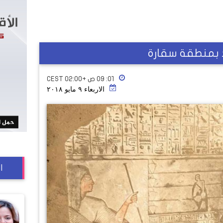
 بمنطقة سقارة
٠١: ٠٩ ص +02:00 CEST
الاربعاء ٩ مايو ٢٠١٨
ا