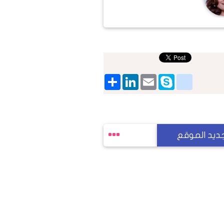
Share
LinkedIn
google_bookmarks
Email
Skype
ديد الموقع