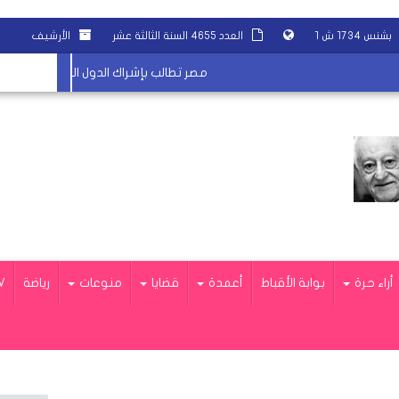
بشنس ١٧٣٤ ش ١
العدد ٤٦٥٥ السنة الثالثة عشر
الأرشيف
مصر تطالب بإشراك الدول العربية في الحوار مع إي
أراء حرة
بوابة الأقباط
أعمدة
قضايا
منوعات
رياضة
V