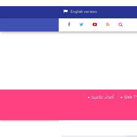
English version
ران
|
رئيس الوزراء ينيب وزير الأوقاف لحضور استطلاع رؤية هلال "رمضان"
Web T
أصداء عالمية