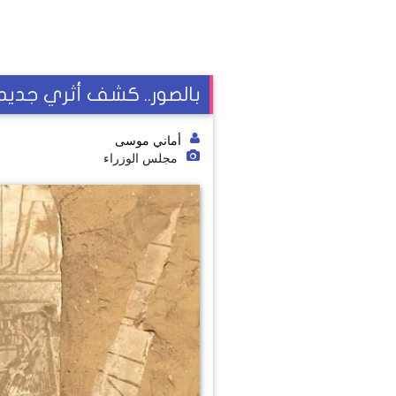
بالصور.. كشف أثري جديد
أماني موسى
مجلس الوزراء