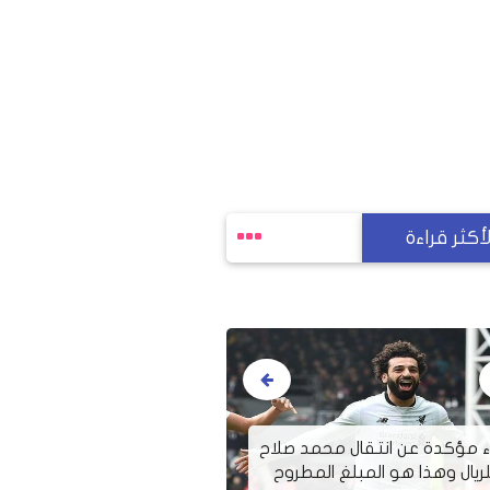
لأكثر قراءة
طالبة تعرضت للتح
اء مؤكدة عن انتقال محمد صلاح
الجامعة وضُربت ع
لريال وهذا هو المبلغ المطروح
ومحدش دافع ع