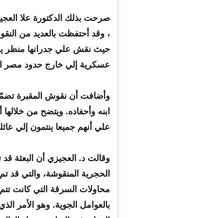
صرحت بذلك الدكتورة علا العجي
، وقد أحتفظت بالعديد من النقو
حيث نقش علي جدرانها منظر يص
عسكرية إلي خارج حدود مصر ال
وأضافت أن نقوش المقبرة تضمّ
ابنه وأحفاده. ويتضح من خلالها 
علي أنهم جميعا ينتمون إلي عائل
وقالت د. العجيزي أن البعثة قد
الحجرية المنقوشة، والتي قد تم 
محاولات السرقة التي كانت تتم 
مصر تعلق في بيان رسمي عل
انسحاب أمريكا من الاتفاق النو
بالعوامل الجوية. وهو الأمر الذي
مة one way!
الإيراني