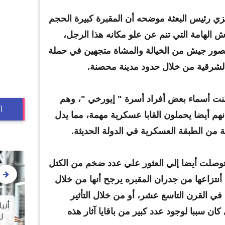
زي رئيس البعثة موضحه أن المقبرة كبيرة الحجم
ش الهامة التي تنم عن علو مكانه هذا الرجل،
ور جيش من الخيالة والمشاة متجهين في حملة
شرقية من خلال حدود مدينة محصنة.
نت أسماء بعض أفراد أسرة " إيورخي "، وهم
ا
أنهم أيضا يحملون القابا عسكرية مهمة، مما يدل
ة من الطبقة العسكرية في الدولة الحديثة.
 توصلت أيضا إلي العثور علي عدد ضخم من الكتل
أنتزاعها من جدران المقبره يرجح أنها من خلال
في القرن التاسع عشر، أو من خلال التأثير
ى
وي
أنب
 كان سببا لوجود عدد كبير من باقايا آثار هذه
العهده العمريه في عربات المترو
ل