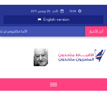
١٠:٠٩
الأحد , ٢٦ نوفمبر ٢٠١٧
English version
أخر الأخبار:
الأنبا مكاريوس:لن نق
Toggle
navigation