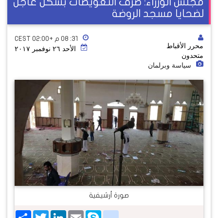
مجلس الوزراء: صرف التعويضات بشكل عاجل
لضحايا مسجد الروضة
٣١: ٠٨ م +02:00 CEST
محرر الأقباط
الأحد ٢٦ نوفمبر ٢٠١٧
متحدون
سياسة وبرلمان
صورة أرشيفية
Share
Twitter
LinkedIn
google_bookmarks
Email
Skype