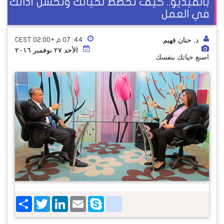
بالفيديو.. كيف تخطط لحياتك وتحسن أدائك
في العمل
د. حنان فهيم
٤٤: ٠٧ م +02:00 CEST
الأحد ٢٧ نوفمبر ٢٠١٦
اصنع حياتك بنفسك
Share
Twitter
LinkedIn
google_bookmarks
Email
Skype