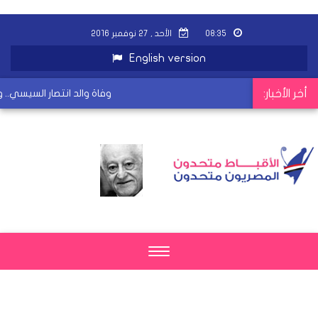
٠٨:٣٥
الأحد , ٢٧ نوفمبر ٢٠١٦
English version
أخر الأخبار:
وفاة والد انتصار السيسي.. 
Toggle
navigation