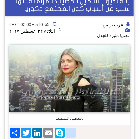
بالفيديو.. ياسمين الخطيب: المرأة نفسها
سبب من أسباب كون المجتمع ذكوريًا
عزت بولس
٥٥: ١٠ م +02:00 CEST
الثلاثاء ٢٢ اغسطس ٢٠١٧
قضايا مثيرة للجدل
ياسمين الخطيب
Share
Twitter
LinkedIn
google_bookmarks
Email
Skype