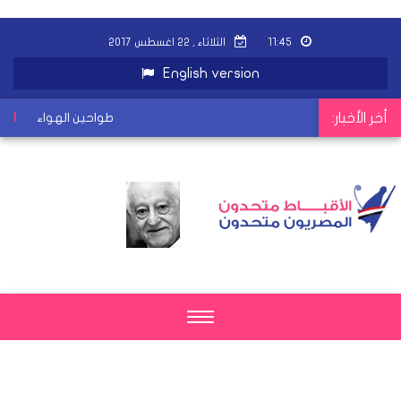
١١:٤٥
الثلاثاء , ٢٢ اغسطس ٢٠١٧
English version
أخر الأخبار:
طواحين الهواء
|
Toggle
navigation