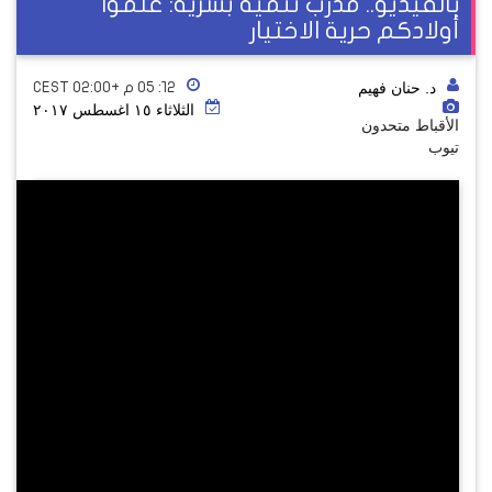
بالفيديو.. مدرب تنمية بشرية: علموا
أولادكم حرية الاختيار
د. حنان فهيم
١٢: ٠٥ م +02:00 CEST
الثلاثاء ١٥ اغسطس ٢٠١٧
الأقباط متحدون
تيوب