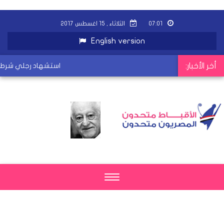
٠٧:٠١
الثلاثاء , ١٥ اغسطس ٢٠١٧
English version
أخر الأخبار:
استشهاد رجلي شرطة 
Toggle
navigation