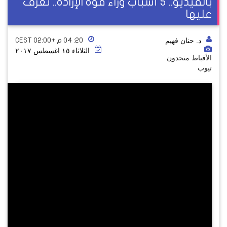
بالفيديو.. 5 أسباب وراء قوة الإرادة.. تعرف
عليها
د. حنان فهيم
٢٠: ٠٤ م +02:00 CEST
الثلاثاء ١٥ اغسطس ٢٠١٧
الأقباط متحدون
تيوب