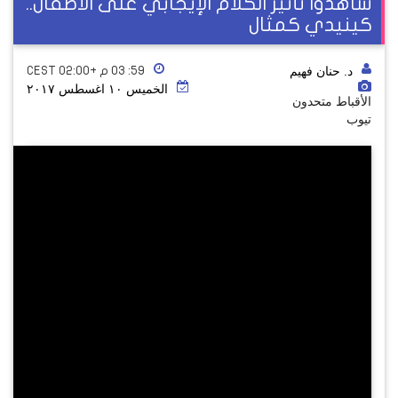
شاهدوا تأثير الكلام الإيجابي على الأطفال..
كينيدي كمثال
د. حنان فهيم
٥٩: ٠٣ م +02:00 CEST
الخميس ١٠ اغسطس ٢٠١٧
الأقباط متحدون
تيوب