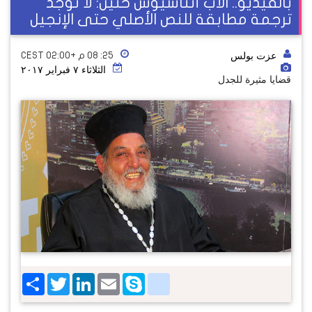
بالفيديو.. الأب أثناسيوس حنين: لا توجد
ترجمة مطابقة للنص الأصلي حتى الإنجيل
عزت بولس
٢٥: ٠٨ م +02:00 CEST
الثلاثاء ٧ فبراير ٢٠١٧
قضايا مثيرة للجدل
Share
Twitter
LinkedIn
google_bookmarks
Email
Skype