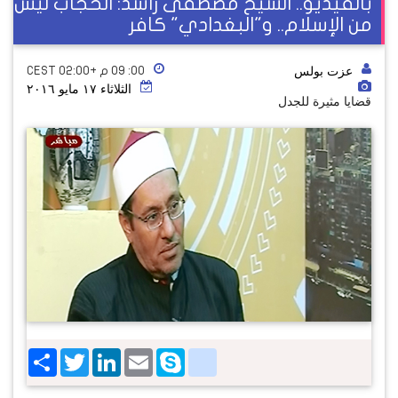
بالفيديو.. الشيخ مصطفى راشد: الحجاب ليس
من الإسلام.. و"البغدادي" كافر
عزت بولس
٠٠: ٠٩ م +02:00 CEST
الثلاثاء ١٧ مايو ٢٠١٦
قضايا مثيرة للجدل
Share
Twitter
LinkedIn
google_bookmarks
Email
Skype