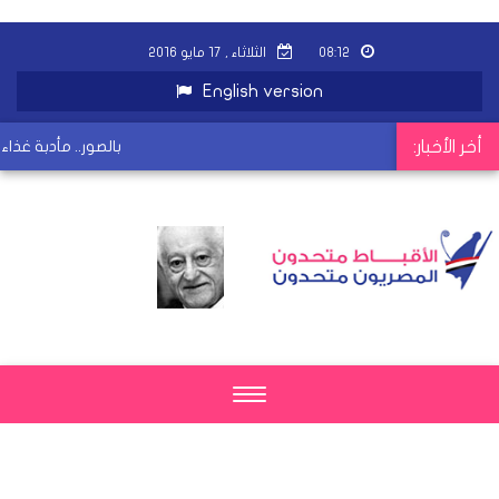
٠٨:١٢
الثلاثاء , ١٧ مايو ٢٠١٦
English version
أخر الأخبار:
بالصور.. مأدبة غذاء 
Toggle
navigation