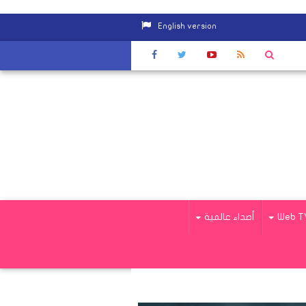
English version
|
وزير التموين: حل مشكلات البطاقة الذكية لصرف الخبز خلال 10 أيام
|
Web T
أصداء عالمية