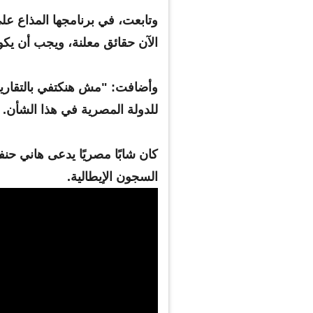
وتابعت، في برنامجها المذاع على
الآن حقائق معلنة، ويجب أن يكو
وأضافت: "مش هنكتفي بالتقارير 
للدولة المصرية في هذا الشأن.
فية مصرية: يابنتي
بالصور..محافظ سوهاج يستقبل
كان شابًا مصريًا يدعى هاني 
ي أنا مش الريس!
أسرتين نازحين من العريش
السجون الإيطالية.