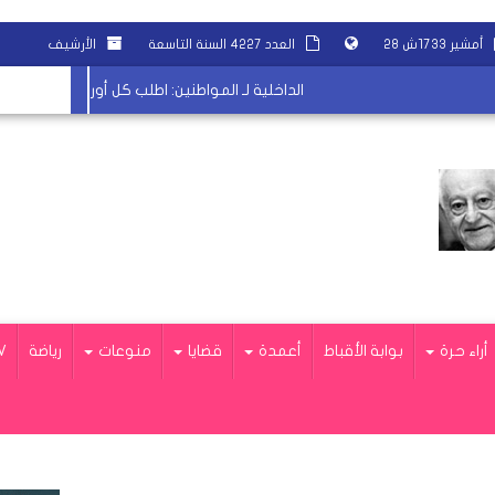
أمشير ١٧٣٣ش ٢٨
العدد ٤٢٢٧ السنة التاسعة
الأرشيف
الداخلية لـ المواطنين: اطلب كل أوراقك من الانترنت
أراء حرة
بوابة الأقباط
أعمدة
قضايا
منوعات
رياضة
V