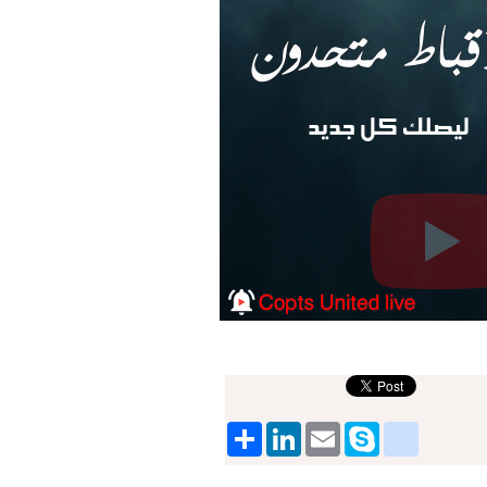
Share
LinkedIn
google_bookmarks
Email
Skype