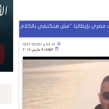
مصري بإيطاليا: "مش هنكتفي بالكلام
٤١: ٠٤ م +02:00 CEST
الثلاثاء ٧ مارس ٢٠١٧