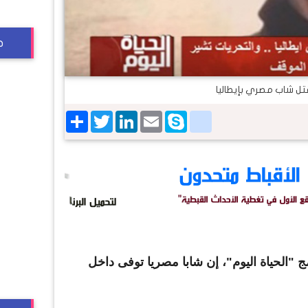
ج
تل شاب مصري بإيطاليا
Share
Twitter
LinkedIn
google_bookmarks
Email
Skype
"الحياة اليوم"، إن شابا مصريا توفى داخل