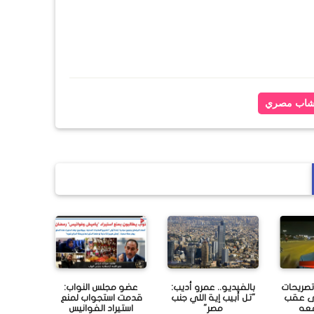
شاب مصري
 تصريحات
بالفيديو.. عمرو أديب:
عضو مجلس النواب:
سى عقب
"تل أبيب إية اللي جنب
قدمت استجواب لمنع
معه
مصر"
استيراد الفوانيس