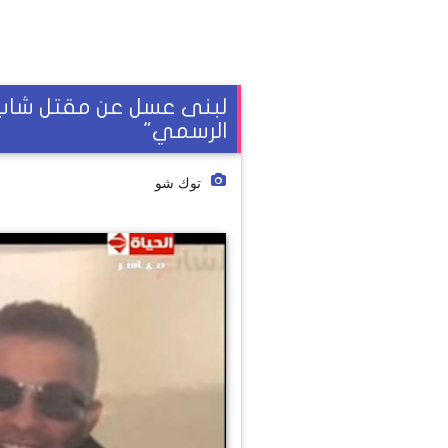
لبنى عسل عن مقتل شاب 
الرسمي"
توك شو