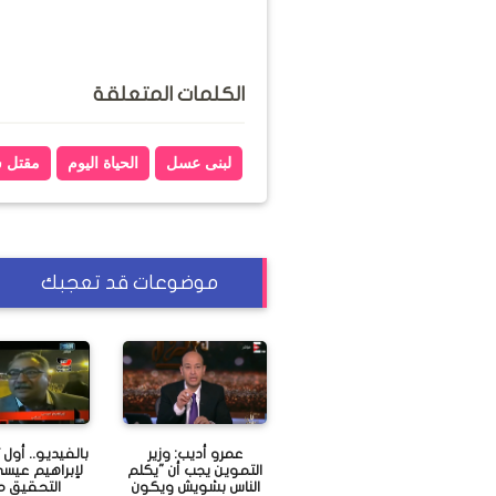
الكلمات المتعلقة
لبنى عسل
الحياة اليوم
مقتل 
موضوعات قد تعجبك
عمرو أديب: وزير
بالفيديو.. أول
التموين يجب أن "يكلم
لإبراهيم عي
الناس بشويش ويكون
التحقيق 