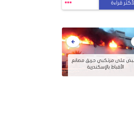
لأكثر قراءة
البابا يكلف لجنة الأزم
بض على مرتكبي حريق مصانع
بمتابعة احتياجات أس
الأقباط بالإسكندرية
بالتنسيق مع ال