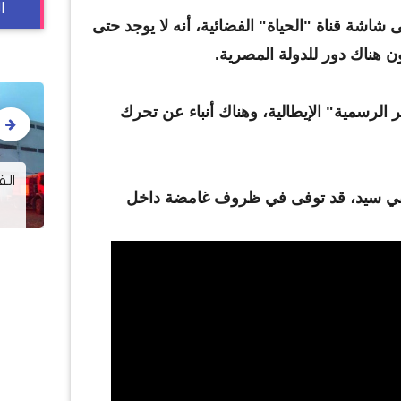
ا
 شاشة قناة "الحياة" الفضائية، أنه لا يوجد حتى
ن هناك دور للدولة المصرية.
الرسمية" الإيطالية، وهناك أنباء عن تحرك
في ذكرى نياحته.. 6 مواقف للبابا
كيرلس أبرزهم مع الأسد والذئب
الق
حنفي سيد، قد توفى في ظروف غامضة داخل
وناصر والسادات