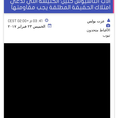
الأب أثناسيوس حنين: الكنيسة التي تدعي
امتلاك الحقيقة المطلقة يجب مقاومتها
عزت بولس
٤١: ٠٣ م +02:00 CEST
الخميس ٢٣ فبراير ٢٠١٧
الأقباط متحدون
تيوب