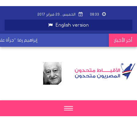
٠٨:٣٣
الخميس , ٢٣ فبراير ٢٠١٧
English version
أخر الأخبار:
إبراهيم رضا: "جرأة على 
Toggle
navigation