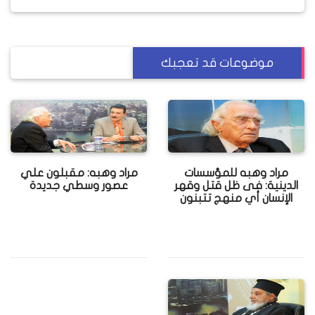
موضوعات قد تعجبك
مراد وهبه للمؤسسات
مراد وهبه: مقبلون علي
الدينية: فى ظل قتل وقهر
عصور وسطي جديدة
الإنسان أي منهج تتبنون