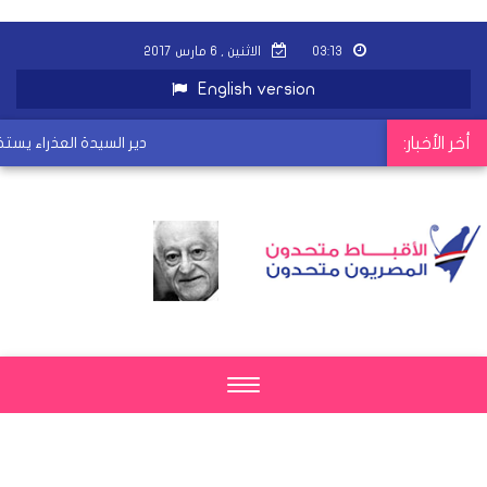
٠٣:١٣
الاثنين , ٦ مارس ٢٠١٧
English version
أخر الأخبار:
دير السيدة العذراء يستضيف
Toggle
navigation