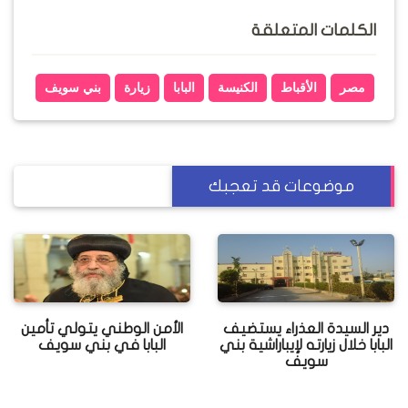
الكلمات المتعلقة
مصر
الأقباط
الكنيسة
البابا
زيارة
بني سويف
موضوعات قد تعجبك
دير السيدة العذراء يستضيف
الأمن الوطني يتولي تأمين
البابا خلال زيارته لإيباراشية بني
البابا في بني سويف
سويف