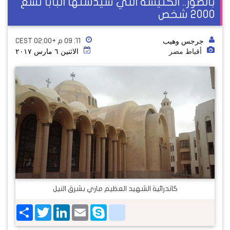
بالصور.. الكنيسة التي سيدشنها البابا تسع
2000 شخص
جرجس وهيب
١١: ٠٩ م +02:00 CEST
أقباط مصر
الاثنين ٦ مارس ٢٠١٧
كاتدرائية الشهيد العظيم ماري بشرق النيل
Share
Twitter
LinkedIn
google_bookmarks
Email
Skype