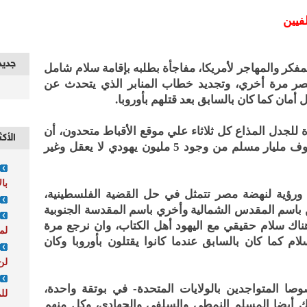
فيين
جديد
مفكر والمهاجر لأمريكا، مفاجأة بطلبه بإقامة سلام شامل
مصر مرة أخري، وتجديد خطاب المنابر الذي يتحدث عن
 أمان كما كان بالسابق بعد قتلهم بأوروبا.
ة للجدل المذاع كل ثلاثاء علي موقع الأقباط متحدون، أن
الأكث
الشعارات الجوفاء التي تعادي اليهود وخوف مليار مسلم من وجود 5 مليون يهودي لا يعقل وغير
با
 ورؤية لنهضة مصر تتمثل في حل القضية الفلسطينية،
ين باسم المقدس الشمالية وأخري باسم المقدسة الجنوبية
اك سلام حقيقي مع اليهود أهل الكتاب، وان نرجع مرة
لم
م كما كان بالسابق عندما كانوا يقتلون بأوروبا وكان
لن
 المتواجدين بالولايات المتحدة- في بوتقة واحدة،
لل
ناك أيضا المسلم النمطي والسلفي والجهادي، وكل منهم