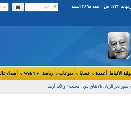
أخر تحديث ١٨:٠٢ | الثلاثاء ١٥ مارس ٢٠١٦ | ٦ برمهات ١٧٣٢ ش | العدد ٣٨٦٨ السنة
وابة الأقباط
أعمدة
قضايا
منوعات
رياضة
Web TV
أصداء عال
سور دير الريان بالاتفاق بين "محلب" والأنبا أرميا