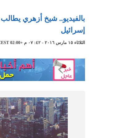
بالفيديو.. شيخ أزهري يطالب
إسرائيل
الثلاثاء ١٥ مارس ٢٠١٦ - ٤٢: ٠٧ م +02:00 CEST