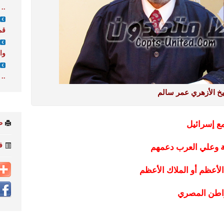
..
قم
وا
..
خ الأزهري عمر سالم
ط
ع إسرائيل
ف
لية وعلي العرب دعمهم
لأعظم أو الملاك الأعظم
واطن المصري