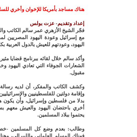
هناك مساجد بأمريكا للإخوان وأخري للسل
إعداد وتقديم- عزت بولس
فجّر الشيخ الأزهري عمر سالم الكاتب وال
مع إسرائيل وعودة اليهود المصريين ل
اليهود، وعودتهم للعيش بالدول العربية بكل
وأكد سالم خلال لقائه ببرنامج قضايا مثير
مقبول.
وكشف الكاتب والمفكر، أن لديه رسالة
وإقامة دولتين للفلسطينيين والإسرائيلي
بدلا من فلسطين وإسرائيل، وأن يكون هن
أخري باحتضان اليهود والعيش معهم بسلا
يحتموا ببلاد المسلمين.
وطالب: بعدم وضع كل المسلمين -خصوصا
فهناك المسلم العلماني والليبرالي، وه