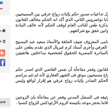
مص
 تداعيات صدور حكم بإثبات زواج عرفي بين المسيحيين
با تواضروس الثاني، الذي أكد انه الحكم مخالف للقانون
كرة طعن للنائب العام لوقف الحكم لأنه خالف المادة
انين تتفق مع شرائعهم .
ط
ف
امى المعروف ضيف الحلقة والأستاذ سعيد عبد المسيح
العرفي وأجرى أستاذ كرم غبريال الذي تقدم بطعن على
المبادرة المصرية للحقوق لشخصية مداخلتين هاتفيتين
لقانون وفجر مفاجأة أن نفس القاضي الذي اصدر حكم
اج مسيحيين موثق فى الشهر العقاري لأنه لم تتم مراسم
لحكم الصادر بإثبات زواج عرفي هو إقرار لواقع وليس
وثيقه فى السجل المدني وفجر عن مفاجأة بان الزوجين
جديد
اما بحجز موعد بكنيسة الروم الأرثوذكس للزواج كنسيا .