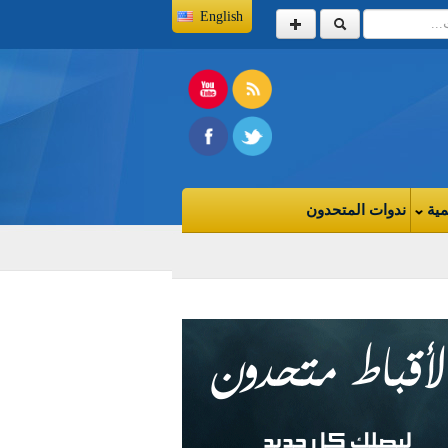
English
مية
ندوات المتحدون