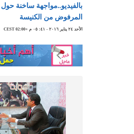
بالفيديو..مواجهة ساخنة حول
المرفوض من الكنيسة
الأحد ٢٤ يناير ٢٠١٦ - ٤١: ٠٥ م +02:00 CEST