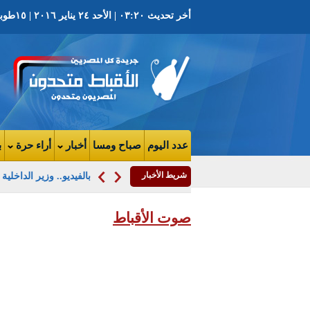
أخر تحديث ٠٣:٢٠ | الأحد ٢٤ يناير ٢٠١٦ | ١٥طوبة ١٧٣٢ ش | العدد ٣٨١٧ السنة التاسعة
عدد اليوم
صباح ومسا
أخبار
أراء حرة
ب
شريط الأخبار
بالفيديو.. وزير الداخلية
صوت الأقباط