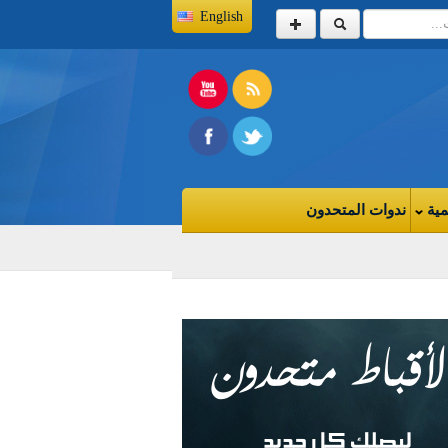
English
مية
ندوات المتحدون