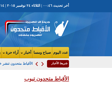
أخر تحديث ٠٠:٤٦ | الثلاثاء ٢٤ نوفمبر ٢٠١٥ | ١٤ هاتور ١٧٣٢ ش | العدد ٣٧٥٦ السنة التاسعه
عدد اليوم
صباح ومسا
أخبار
أراء حرة
ب
شريط الأخبار
الأقباط متحدون تنشر خر
الأقباط متحدون تيوب