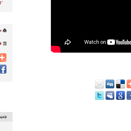
"ا
ط
ف
جديد