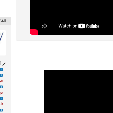
الكا
أح
فر
بو
تل