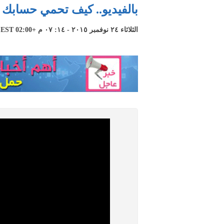
بالفيديو.. كيف تحمي حسابك
الثلاثاء ٢٤ نوفمبر ٢٠١٥ - ١٤: ٠٧ م +02:00 CEST