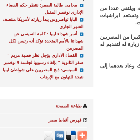
محامى طالبة الصفر: ننتظر حكم القضاء
ويلتقى عددا من
الإدارى نوفمبر المقبل
ستعد ابراشيات
البابا تواضروس يبدأ زيارته لأمريكا منتصف
الشهر الجارى
أسر شهداء ليبيا : كلمة السيسى عن
را من المصريين
شهدائنا بالأمم المتحدة تؤكد أنه رئيس لكل
ة له لتقديم له
المصريين
القضاء الادارى يؤجل نظر قضية مريم "
صفر الثانوية " بإلغاء رسوبها لجلسة 9 نوفمبر
وعاد بعدهما إلى
السيسي: ذبح المصريين على شواطئ ليبيا
نتيجة للتهاون مع الإرهاب
طباعة الصفحة
فهرس أقباط مصر