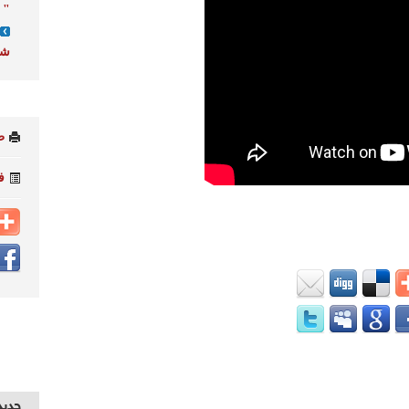
"
شط
ط
ف
جديد