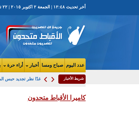
أخر تحديث ١٢:٤٨ | الجمعة ٢ اكتوبر ٢٠١٥ | ٢٢ توت ١٧٣٢ ش | العدد ٣٧٠١ السنة التاسعه
عدد اليوم
صباح ومسا
أخبار
أراء حرة
ب
شريط الأخبار
غدًا نظر تجديد حبس ال
كاميرا الأقباط متحدون