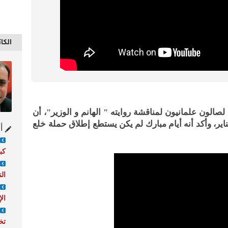
الكا
الون علمانيون لمناقشة روايته " الهانم و الوزير"، أن
اير، وأكد أنه أيام مبارك لم يكن يستطع إطلاق حملة خلع
أح
كبي
ال
ال
تخ