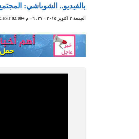
بالفيديو.. الشوباشي: المجتمع 
الجمعة ٢ اكتوبر ٢٠١٥ - ٢٧: ٠٦ م +02:00 CEST