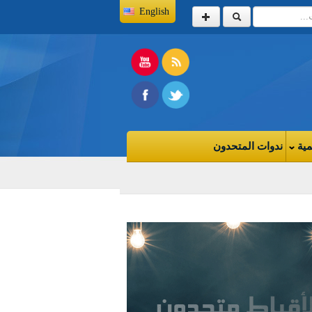
English
مية
ندوات المتحدون