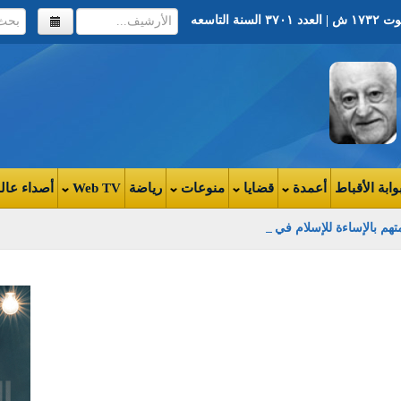
وابة الأقباط
أعمدة
قضايا
منوعات
رياضة
Web TV
أصداء عال
متهم بالإساءة للإسلام في بني سويف