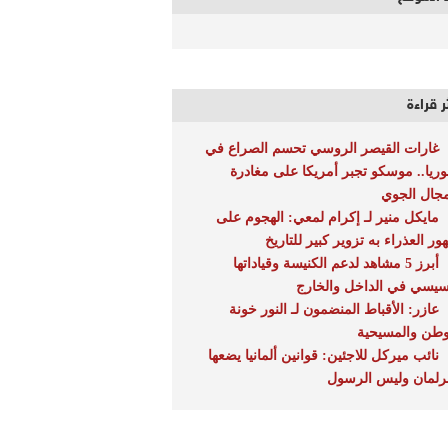
ر قراءة
غارات القيصر الروسي تحسم الصراع في
ريا.. موسكو تجبر أمريكا على مغادرة
مجال الجوي
مايكل منير لـ إكرام لمعي: الهجوم على
ور العذراء به تزوير كبير للتاريخ
أبرز 5 مشاهد لدعم الكنيسة وقياداتها
سيسي في الداخل والخارج
عازر: الأقباط المنضمون لـ النور خونة
وطن والمسيحية
نائب ميركل للاجئين: قوانين ألمانيا يضعها
برلمان وليس الرسول