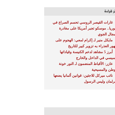
ر قراءة
غارات القيصر الروسي تحسم الصراع في
ريا.. موسكو تجبر أمريكا على مغادرة
مجال الجوي
مايكل منير لـ إكرام لمعي: الهجوم على
ور العذراء به تزوير كبير للتاريخ
أبرز 5 مشاهد لدعم الكنيسة وقياداتها
سيسي في الداخل والخارج
عازر: الأقباط المنضمون لـ النور خونة
وطن والمسيحية
نائب ميركل للاجئين: قوانين ألمانيا يضعها
برلمان وليس الرسول