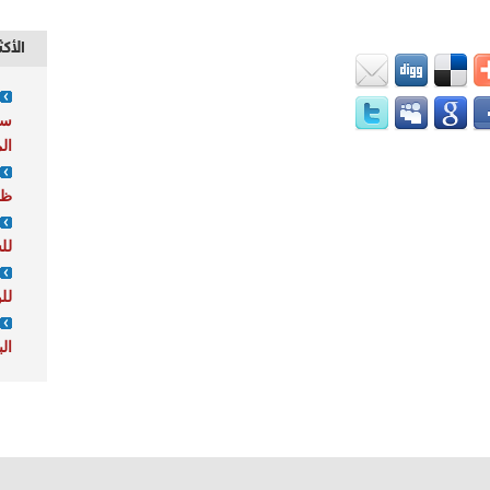
الأكث
سو
ال
ظه
لل
لل
ال