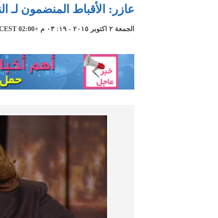
عازر: الأقباط المنضمون لـ ا
الجمعة ٢ اكتوبر ٢٠١٥ - ١٩: ٠٣ م +02:00 CEST