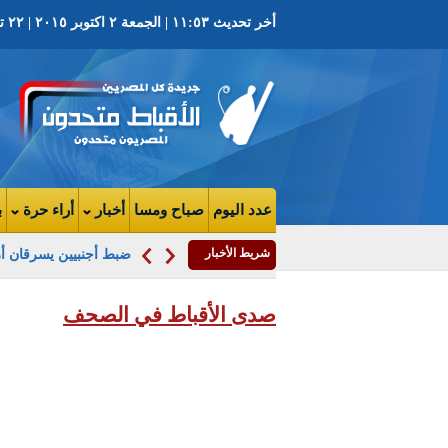
أخر تحديث ١١:٥٣ | الجمعة ٢ اكتوبر ٢٠١٥ | ٢٢ توت ١٧٣٢ ش | العدد ٣٧٠١ السنة التاسعه
عدد اليوم
صباح ومسا
أخبار
أراء حرة
ب
شريط الأخبار
ضبط أجنبيين يسرقان أ
صدى الأقباط في الصحف