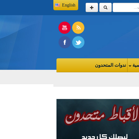
English
مية
ندوات المتحدون