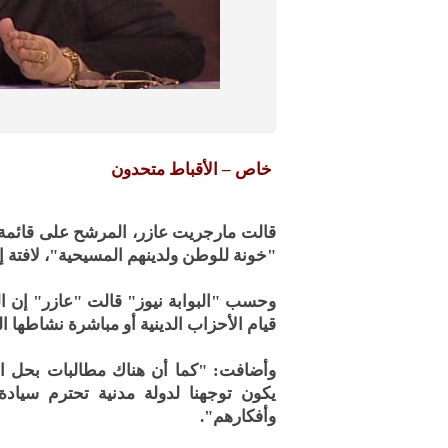
خاص – الأقباط متحدون
قالت مارجريت عازر، المرشح على قائمة
"خونة للوطن ولدينهم المسيحية"، لافتة إ
وحسب "البوابة نيوز" قالت "عازر" إن ا
قيام الأحزاب الدينية أو مباشرة نشاطها
وأضافت: "كما أن هناك مطالبات بحل ال
يكون توجهنا لدولة مدنية تحترم سياد
وأفكارهم".