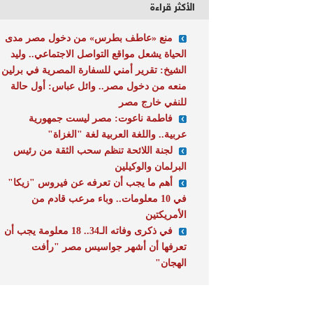
الأكثر قراءة
منع «عاطف بطرس» من دخول مصر مدى
الحياة يشعل مواقع التواصل الاجتماعي.. وليد
الشيخ: تقرير أمني للسفارة المصرية في برلين
منعه من دخول مصر.. وائل عباس: أول حالة
للنفي خارج مصر
فاطمة ناعوت: مصر ليست جمهورية
عربية.. واللغة العربية لغة "الغزاة"
لجنة اللائحة تنظم سحب الثقة من رئيس
البرلمان والوكيلين
أهم ما يجب أن تعرفه عن فيروس "زيكا"
في 10 معلومات.. وباء مرعب قادم من
الأمريكتين
في ذكرى وفاته الـ34.. 18 معلومة يجب أن
تعرفها أن أشهر جواسيس مصر "رأفت
الهجان"