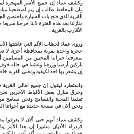
وكشف عماد إن جميع الأسر المهجرة لم 
وان المحافظ طالب إن يتم اصطحبنا مباشر
القرية الذي فتح باب السيارة واحتضن الج
منازلنا بعد هذه الفترة لاننا خرجنا سريعا
الأقارب بالقرية .
وروى عماد لحظات الألم التي عاشتها الأس
حجرة واحدة بقرية بمحافظة أخرى لا نعرف
بمعرفتنا جيراننا المحبين من المسلمين أ
تاركين أرضنا ورزقنا وعشنا في حالة خوف و
إن يشعر بها احد لكيفية ومعنى الغربة خا
واستطرد ليقول إن جميع اهالى القرية فر
وحرق منازل بعض الأقباط الآخرين نحن ل
تعلمنا المحبة والتسامح ونحن نسامح من أس
ونحن ألان في صفحة جديدة مع أخواتنا ال
وكشف عماد أنهم حتى ألان لا يعرفوا م
لازدراء الأديان مشيرا إن هذا الأمر 
خسائرهم والمتضررين أكد أنهم تاركين 