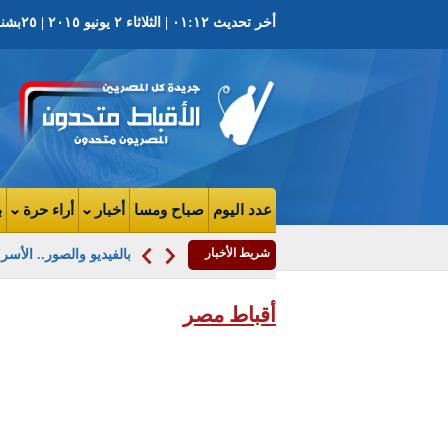
أخر تحديث ٠١:١٢ | الثلاثاء ٢ يونيو ٢٠١٥ | ٢٥بشنس ١٧٣١ ش | العدد ٣٥٧٩ السنة التاسعه
عدد اليوم
صباح ومسا
أخبار
أراء حرة
ب
شريط الأخبار
بالفيديو والصور.. الأس
أقباط مصر