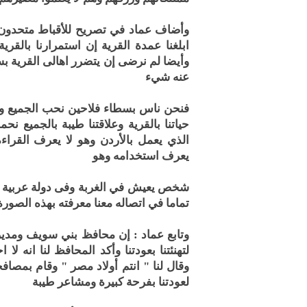
وأضاف عماد في تصريح للأقباط متحدون : 
ابلغنا عمدة القرية إن استمرارنا بالقري
وأيضا لم نرضى إن يتضرر اهالى القرية بسب
عنه شيء
فنحن ناس بسطاء فلاحين نحب الجميع و
حياتنا بالقرية وعلاقتنا طيبة بالجميع 
الذي يعمل بالأردن وهو لا يعرف القراء
يعرف استخدامه وهو
شخص يعيش في الغربة وفى دولة عربية لا
تماما في اتصاله معنا معرفته بهذه الصورة
وتابع عماد : إن محافظ بني سويف ومدير 
لتهنئتنا بعودتنا وأكد المحافظ لنا انه
وقال لنا " انتم أولاد مصر " وقام بمصاف
لعودتنا بفرحة كبيرة ومشاعر طيبة