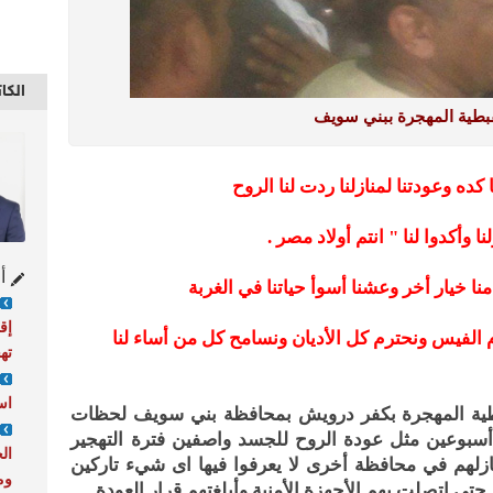
الكا
قبطية المهجرة ببني سويف
كده وعودتنا لمنازلنا ردت لنا الروح
وأكدوا لنا " انتم أولاد مصر .
أح
منا خيار أخر وعشنا أسوأ حياتنا في الغربة
إق
 الفيس ونحترم كل الأديان ونسامح كل من أساء لنا
ته
اس
طية المهجرة بكفر درويش بمحافظة بني سويف لحظات
أسبوعين مثل عودة الروح للجسد واصفين فترة التهجير
ال
زلهم في محافظة أخرى لا يعرفوا فيها اى شيء تاركين
وم
حتى اتصلت بهم الأجهزة الأمنية وأبلغتهم قرار العودة