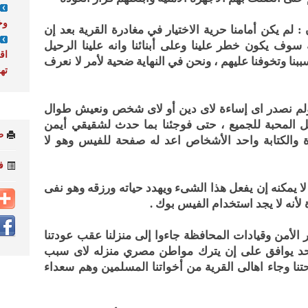
وخ
لم يكن أمامنا حرية الاختيار في مغادرة القرية بعد إن
ة سوف يكون خطر علينا وعلى أبنائنا وانه علينا الرحيل
اق
بنا وتخوفنا عليهم ، ونحن في النهاية ضحية لأمر لا نعرف
ته
لم نصدر اى إساءة لاى دين أو لاى شخص ونعيش طوال
نحمل المحبة للجميع ، حتى فوجئنا بما حدث لشقيقي أيمن
ط
ة والكتابة واحد الأشخاص اعد له صفحة للفيس وهو لا
ف
 يمكنه إن يفعل هذا الشىء ويهدد حياته ورزقه وهو نفى
 لأنه لا يجد استخدام الفيس بوك .
الأمن وقيادات المحافظة جاءوا إلى منزلنا عقب عودتنا
 لا احد يوافق على إن يترك مواطن مصري منزله لاى سبب
حتنا وجاء اهالى القرية من أخواتنا المسلمين وهم سعداء