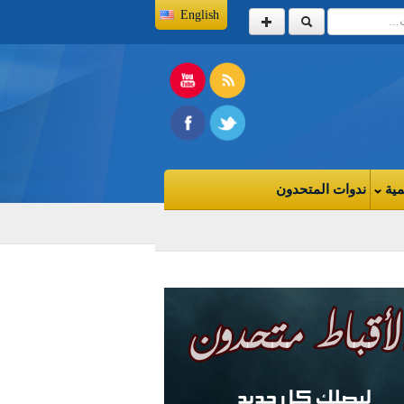
English
مية
ندوات المتحدون