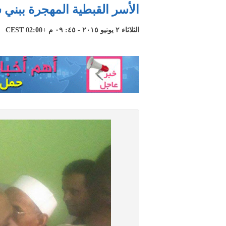
الأسر القبطية المهجرة ببني 
الثلاثاء ٢ يونيو ٢٠١٥ - ٤٥: ٠٩ م +02:00 CEST