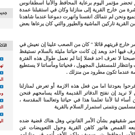
تحضر مؤتمر اليوم برعاية المحافظ والأنبا اسطفانوس
ة من خارج القرية إلى منازلنا وكان في استقبلنا عمدة
جديد
ميع ونحن لم نتمالك انفسنا وانهرت دموعنا عندما شاهدنا
 من القرية تاركين الماشية والطيور والتي كان يرعاها بعض
ر خارج قريتهم قائلا " كان من الصعب علينا إن نعيش في
الأكث
 فيها احد وبعد إن كانت حياتنا مليئة بالسلام نستيقظ
صبحنا لا نعرف احد فضلا إننا لم نعمل طوال هذه الفترة
انتظار للمستقبل المجهول ، فحياتنا ومأساتنا لا يستطيع
ته
صة عندما تكون مطرود من منزلك .
ال
حوا بعودتنا اما من فعل هذه الازمة أو تعرض لمنازلنا
ا نريد إن نفتح الدفاتر القديمة والله يسامحهم فنحن
وم
اء لنا لأننا تعلمنا هذا في حياتنا وتعالمنا المقدسة ،
مسلمين ونتمنى استمرار السلام بالقرية
ال
صير شقيقهم بشأن الأمر القانوني وهل هناك قضية ضده
الي
يتابعه القمص هاتور كاهن القرية وحول التعويضات عن
الأمر لمحافظ بني سويف ولكن الأهم أنهم في منازلهم