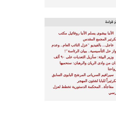
ر قراءة
الأنبا بيشوى يسلم الأنبا روفائيل مكتب
رتير المجمع المقدس
عاجل... بالفيديو "عزل النائب العام.. وعدم
از حل التأسيسية.. ببيان الرئاسة"!
وزير البيئة: سأزيل التعديات على ٩٠ ألف
ان من وادى الريان والرهبان: سنحميها
واحنا
سيرافيم السريانى المرشح البابوى السابق
رتيراً للبابا لشئون المهجر
مفاجأة.. المحكمة الدستورية تخطط لعزل
سي