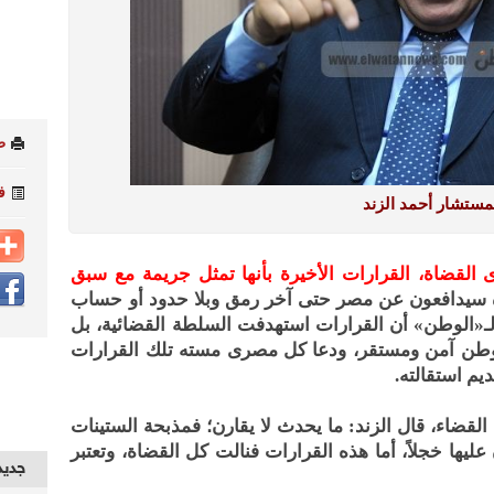
ط
ف
مستشار أحمد الزند
القضاة، القرارات الأخيرة بأنها تمثل جريمة مع سبق
ة سيدافعون عن مصر حتى آخر رمق وبلا حدود أو حساب
«الوطن» أن القرارات استهدفت السلطة القضائية، بل
وطن آمن ومستقر، ودعا كل مصرى مسته تلك القرارات
م استقالته.
قضاء، قال الزند: ما يحدث لا يقارن؛ فمذبحة الستينات
يها خجلاً، أما هذه القرارات فنالت كل القضاة، وتعتبر
جديد