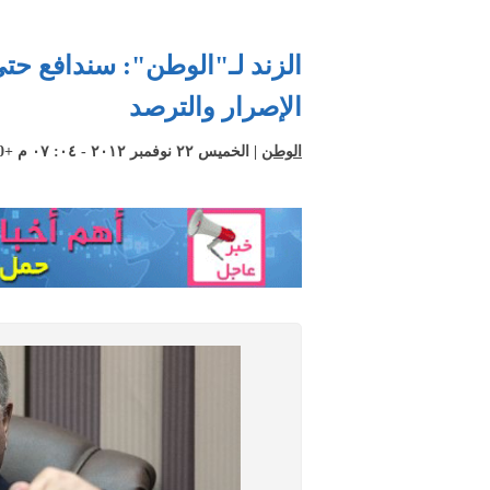
الزند لـ"الوطن": سندافع حت
الإصرار والترصد
الوطن
| الخميس ٢٢ نوفمبر ٢٠١٢ - ٠٤: ٠٧ م +02:00 CEST