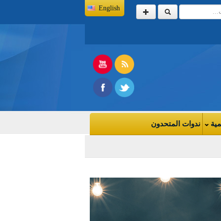
English
مية
ندوات المتحدون