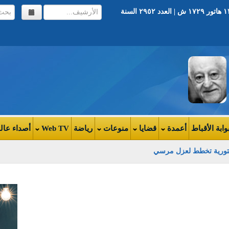
أخر تحديث ١١:٥٢ | الخميس ٢٢ نوفمبر ٢٠١٢ | ١٣ هاتور ١٧٢٩ ش | العدد ٢٩٥٢ السنة
وابة الأقباط
أعمدة
قضايا
منوعات
رياضة
Web TV
أصداء عال
سيعلن فيه تعليق العمل بالمحاكم