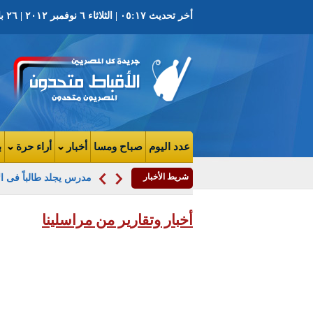
أخر تحديث ٠٥:١٧ | الثلاثاء ٦ نوفمبر ٢٠١٢ | ٢٦ بابة ١٧٢٩ ش | العدد ٢٩٣٦ السنة الثامنة
عدد اليوم
صباح ومسا
أخبار
أراء حرة
ب
شريط الأخبار
مدرس يجلد طالباً فى الإ
أخبار وتقارير من مراسلينا