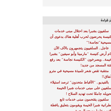
ر قراءة
سلفيون بشبرا بعد احتلال مبنى خدمات
كنيسة يحرضون لحرب أهلية هناك بدعوى أن
مسيحية"نجاسة!"
عاجل.. السلفييون يتجمهرون بالآف الآن
ام أرض كنيسة "مارمينا وأبو سيفين" بشبرا
خيمة.. ويصرخون "الكنيسة نجاسة" بعد رفع
فتة المسجد من جديد!
منتقبة تقص شعر تلميذة مسيحية في مترو
نفاق!!
بالفيديو.. "الأقباط متحدون" ترصد استيلاء
سلفيين على مبنى خدمات شبرا الخيمة
حويله جامعًا تحت تهديد السلاح !
سلفيون يقتحمون مبنى خدمات تابع
طرانية شبرا الخيمة ويقومون بتعليق يافطة
توب عليها مسجد الرحمة