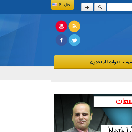
English
مية
ندوات المتحدون