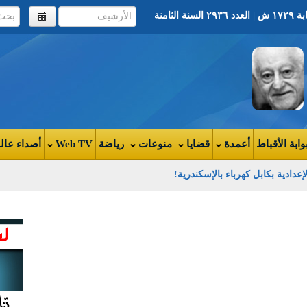
وابة الأقباط
أعمدة
قضايا
منوعات
رياضة
Web TV
أصداء عال
عدادية بكابل كهرباء بالإسكندرية!