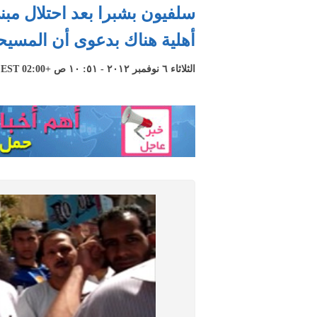
سلفيون بشبرا بعد احتلال م
أهلية هناك بدعوى أن المسي
الثلاثاء ٦ نوفمبر ٢٠١٢ - ٥١: ١٠ ص +02:00 CEST