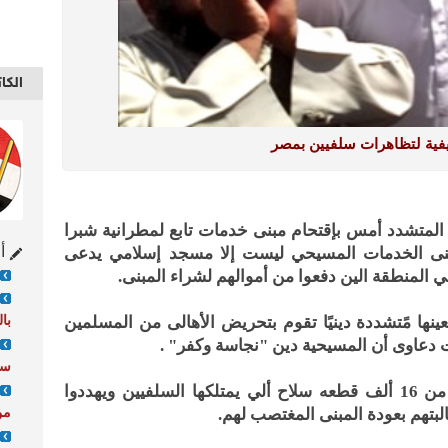
الكا
ية لتظاهرات سلفيين بمصر
 المتشدد أمس بإقتحام مبنى خدمات تابع لمطرانية شبرا
أح
بنى الخدمات المسيحي ليست إلا مسجد إسلامي يدعى
المنطقة الين دفعوا من أموالهم لشراء المبنى.
بال
نها مًتشددة دينيًا تقوم بتحريض الأهالى من المسلمين
 دعاوى أن المسيحية دين "نجاسة وكفر" .
سل
وأضاف المصدر ذاته بأن هناك مايقرب من 16 ألف قطعه سلاح ألي يمتلكها السلفيين ويهددوا
من
بتهم بعودة المبنى المغتصب لهم.