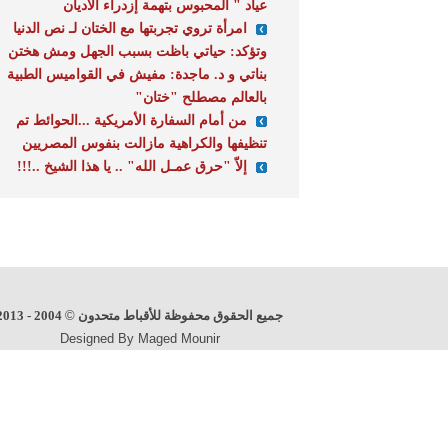
عياد " المحبوس بتهمة إزدراء الأديان
امرأة تروي تجربتها مع الختان لـ نص الدنيا
وتؤكد: حياتي باظت بسبب الجهل ومش هختن
بناتي و د. ماجدة: مفيش في القواميس الطبية
بالعالم مصطلح "ختان"
من أمام السفارة الأمريكية ...الحوائط تم
تنظيفها والكراهية مازالت بنفوس المصريين
إلاّ "حرق عمـل الله" .. يا هذا الشيخ ..!!!
جميع الحقوق محفوظة للأقباط متحدون
©
2004 - 2013
Designed By Maged Mounir