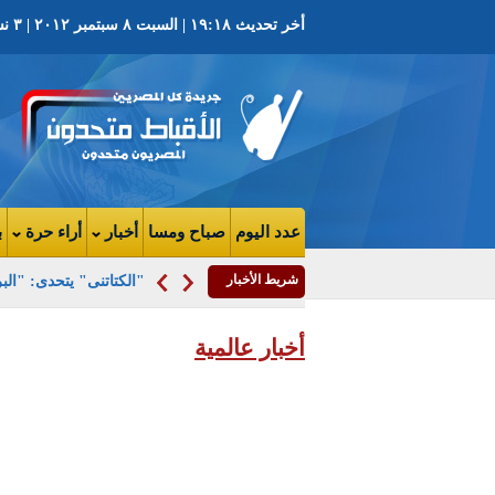
أخر تحديث ١٩:١٨ | السبت ٨ سبتمبر ٢٠١٢ | ٣ نسيء ١٧٢٨ ش | العدد ٢٨٧٧ السنة السابعة
عدد اليوم
صباح ومسا
أخبار
أراء حرة
ب
شريط الأخبار
"الكتاتنى" يتحدى: "البرلمان" سيعود "ق
أخبار عالمية