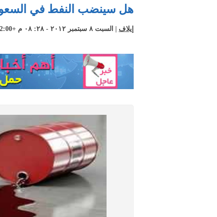
هل سينضب النفط في السعود
إيلاف
| السبت ٨ سبتمبر ٢٠١٢ - ٢٨: ٠٨ م +02:00 CEST