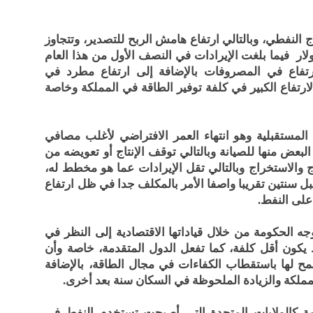
اج النفطي، وبالتالي ارتفاع هامش الربح للتصدير، وتتجاوز
ام 2011 أكثر من ٤٠٠ مليار دولار فيما بلغت الإيرادات في النصف الأول من هذا العام
مقابل ارتفاع في المصروفات بالإضافة إلى ارتفاع مطرد في
ارتفاع الكبير في كلفة توفير الطاقة في المملكة وخاصة
 المستقبلية وهو انتهاء العمر الافتراضي لأغلب مصافي
بعض منها للصيانة وبالتالي توقف الإنتاج أو تعويضه من
ج والاستخراج وبالتالي تقل الإيرادات عما هو مخطط له،
بل سنتين تقريبا واصفا الأمر بالمكلف جدا في ظل ارتفاع
على النفط.
الحكومة من خلال قياداتها الاقتصادية إلى النظر في
يكون أقل كلفة، كما تفعل الدول المتقدمة، خاصة وأن
ح لها باستقطاب الكفاءات في مجال الطاقة، بالإضافة
مملكة والزيادة الملحوظة في السكان سنة بعد أخرى.
مة كالولايات المتحدة التي أصبحت تستخدم النفط في