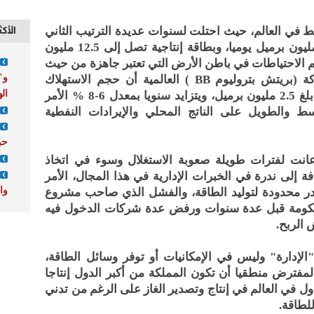
الأكث
فط في العالم، حيث احتلت لسنوات عديدة الترتيب الثاني
بعد روسيا الاتحادية بحجم إنتاج يبلغ 10 مليون برميل يوميا، وبطاقة إنتاجية تصل إلى 12.5 مليون
م الاحتياطات في باطن الأرض التي تعتبر جاهزة من حيث
و"
الاستخراج، وأظهر تقرير صادر من شركة (بريتش بتروليوم BB ) العالمية أن حجم الاستهلاك
ال
اليومي للنفط في السعودية خلال 2010 بلغ 2.5 مليون برميل، ويتزايد سنويا بمعدل 6-8 % الأمر
 والطويل على الناتج المحلي والإيرادات النفطية
حو
عانت لفترات طويلة صعوبة الاستغلال وسوء في اتخاذ
ضافة إلى ندرة في الخبرات الإدارية في هذا المجال، الأمر
واع
در محدودة لتوليد الطاقة، والفشل الذي صاحب مشروع
الحكومة قبل عدة سنوات ورفض عدة شركات الدخول فيه
 الربح.
لإدارة" وليس في الإمكانيات أو توفر وسائل الطاقة،
لمفترض منطقيا أن تكون المملكة من أكبر الدول إنتاجا
ول في العالم في إنتاج وتصدير الغاز على الرغم من تدني
للطاقة.