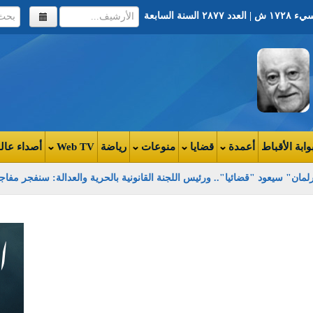
وابة الأقباط
أعمدة
قضايا
منوعات
رياضة
Web TV
أصداء عال
ضائيا".. ورئيس اللجنة القانونية بالحرية والعدالة: سنفجر مفاجآت فى جلسة 22 سبتمبر.. وقانونيون: لا يوجد مدخل قانونى لعودة المجلس